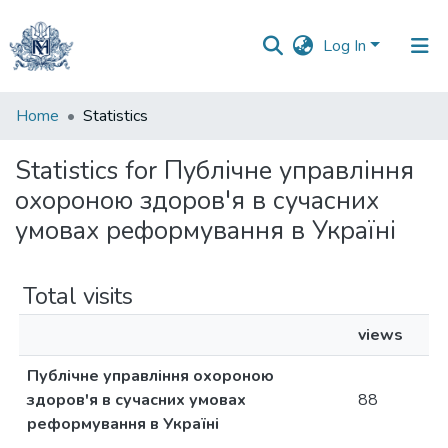
Log In
Communities
Home
Statistics
&
Collections
Statistics for Публічне управління
охороною здоров'я в сучасних
All of DSpace
умовах реформування в Україні
Total visits
views
Публічне управління охороною
здоров'я в сучасних умовах
88
реформування в Україні