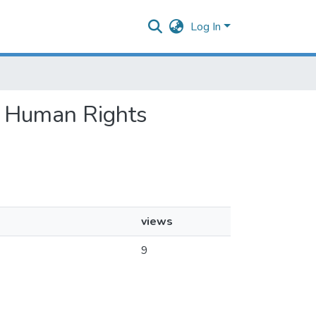
Log In
nd Human Rights
views
9