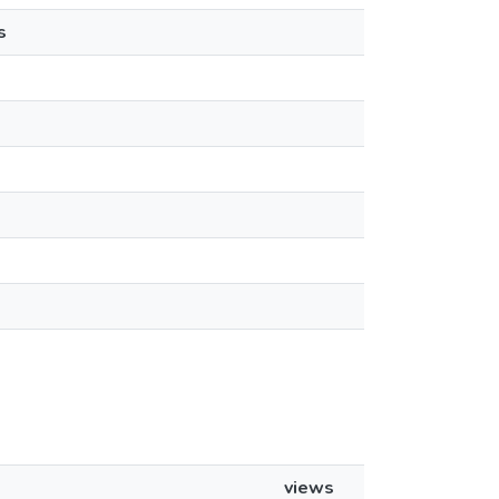
s
views