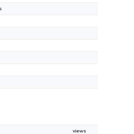
s
views