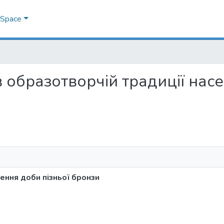
DSpace
" в образотворчій традиції на
лення доби пізньої бронзи