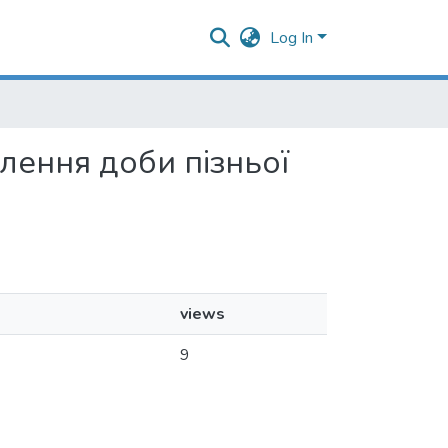
Log In
селення доби пізньої
views
9