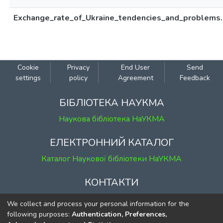
Exchange_rate_of_Ukraine_tendencies_and_problems.
Cookie
Privacy
End User
Send
settings
policy
Agreement
Feedback
БІБЛІОТЕКА НАУКМА
Наукова бібліотека НаУКМА
ЕЛЕКТРОННИЙ КАТАЛОГ
Каталог Наукової бібліотеки НаУКМА
КОНТАКТИ
м. Київ, вул. Григорія Сковороди, 2
We collect and process your personal information for the
к. 1, к. 120
following purposes:
Authentication, Preferences,