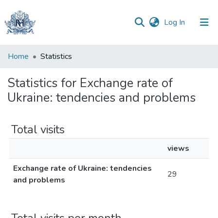
(current)
Log In
Communities
Home
Statistics
&
Collections
Statistics for Exchange rate of
Ukraine: tendencies and problems
All of DSpace
Total visits
views
Exchange rate of Ukraine: tendencies
29
and problems