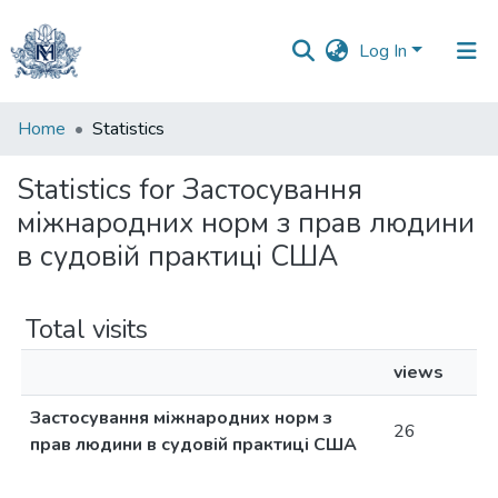
Log In
Communities
Home
Statistics
&
Collections
Statistics for Застосування
міжнародних норм з прав людини
All of DSpace
в судовій практиці США
Total visits
views
Застосування міжнародних норм з
26
прав людини в судовій практиці США