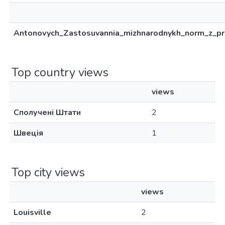
Antonovych_Zastosuvannia_mizhnarodnykh_norm_z_pra
Top country views
views
Сполучені Штати
2
Швеція
1
Top city views
views
Louisville
2