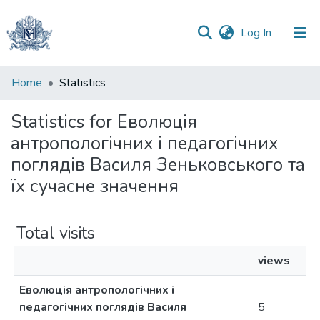
(current)
Log In
Communities
Home
Statistics
&
Collections
Statistics for Еволюція
антропологічних і педагогічних
All of DSpace
поглядів Василя Зеньковського та
їх сучасне значення
Total visits
views
Еволюція антропологічних і
педагогічних поглядів Василя
5