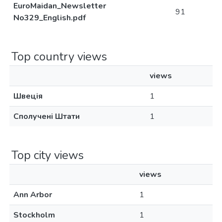
EuroMaidan_Newsletter
91
No329_English.pdf
Top country views
views
Швеція
1
Сполучені Штати
1
Top city views
views
Ann Arbor
1
Stockholm
1