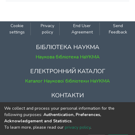
Cookie
Privacy
End User
Send
settings
policy
Agreement
Feedback
БІБЛІОТЕКА НАУКМА
Наукова бібліотека НаУКМА
ЕЛЕКТРОННИЙ КАТАЛОГ
Каталог Наукової бібліотеки НаУКМА
КОНТАКТИ
м. Київ, вул. Григорія Сковороди, 2
We collect and process your personal information for the
к. 1, к. 120
following purposes:
Authentication, Preferences,
Acknowledgement and Statistics
.
тел.
(044) 463-69-31
To learn more, please read our
privacy policy
.
ekmair@ukma.edu.ua