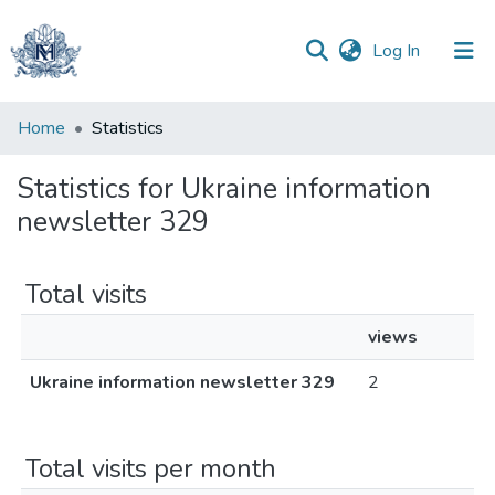
(current)
Log In
Communities
Home
Statistics
&
Collections
Statistics for Ukraine information
newsletter 329
All of DSpace
Total visits
views
Ukraine information newsletter 329
2
Total visits per month