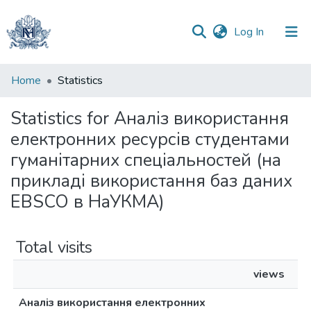
(current)
Log In
Communities
Home
Statistics
&
Collections
Statistics for Аналіз використання
електронних ресурсів студентами
All of DSpace
гуманітарних спеціальностей (на
прикладі використання баз даних
EBSCO в НаУКМА)
Total visits
views
Аналіз використання електронних