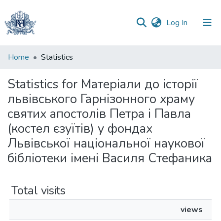
(current)
Log In
Communities
Home
Statistics
&
Collections
Statistics for Матеріали до історії
львівського Гарнізонного храму
All of DSpace
святих апостолів Петра і Павла
(костел єзуїтів) у фондах
Львівської національної наукової
бібліотеки імені Василя Стефаника
Total visits
views