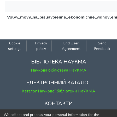
Vplyv_movy_na_pisliavoienne_ekonomichne_vidnovlenn
Cookie
Privacy
End User
Send
settings
policy
Agreement
Feedback
БІБЛІОТЕКА НАУКМА
Наукова бібліотека НаУКМА
ЕЛЕКТРОННИЙ КАТАЛОГ
Каталог Наукової бібліотеки НаУКМА
КОНТАКТИ
м. Київ, вул. Григорія Сковороди, 2
We collect and process your personal information for the