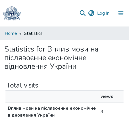
(current)
Log In
Communities
Home
Statistics
&
Collections
Statistics for Вплив мови на
післявоєнне економічне
All of DSpace
відновлення України
Total visits
views
Вплив мови на післявоєнне економічне
3
відновлення України