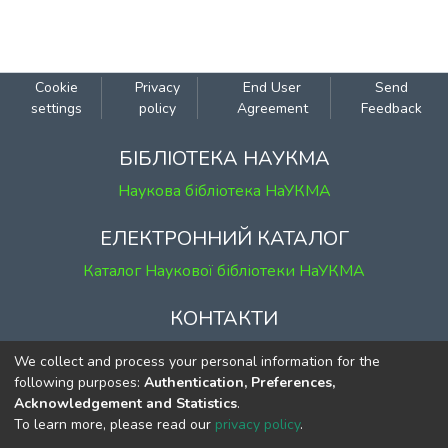
Cookie
Privacy
End User
Send
settings
policy
Agreement
Feedback
БІБЛІОТЕКА НАУКМА
Наукова бібліотека НаУКМА
ЕЛЕКТРОННИЙ КАТАЛОГ
Каталог Наукової бібліотеки НаУКМА
КОНТАКТИ
м. Київ, вул. Григорія Сковороди, 2
We collect and process your personal information for the
к. 1, к. 120
following purposes:
Authentication, Preferences,
Acknowledgement and Statistics
.
тел.
(044) 463-69-31
To learn more, please read our
privacy policy
.
ekmair@ukma.edu.ua