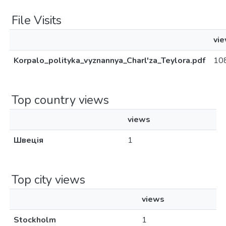
File Visits
vi
Korpalo_polityka_vyznannya_Charl'za_Teylora.pdf
10
Top country views
views
Швеція
1
Top city views
views
Stockholm
1