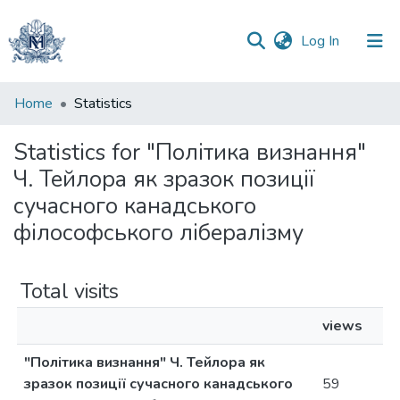
(current)
Log In
Communities
Home
Statistics
&
Collections
Statistics for "Політика визнання"
Ч. Тейлора як зразок позиції
All of DSpace
сучасного канадського
філософського лібералізму
Total visits
views
"Політика визнання" Ч. Тейлора як
зразок позиції сучасного канадського
59