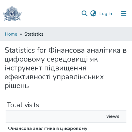
(current)
Log In
Communities
Home
Statistics
&
Collections
Statistics for Фінансова аналітика в
цифровому середовищі як
All of DSpace
інструмент підвищення
ефективності управлінських
рішень
Total visits
views
Фінансова аналітика в цифровому