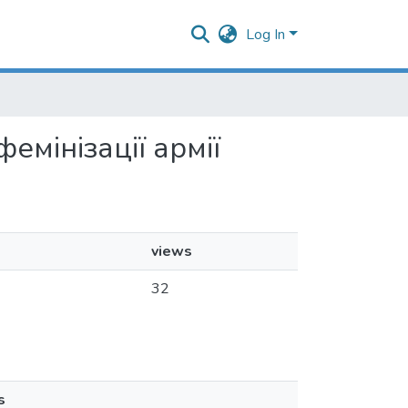
Log In
емінізації армії
views
32
s