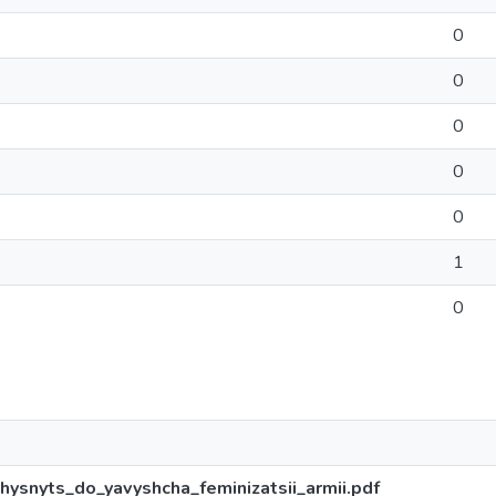
0
0
0
0
0
1
0
ysnyts_do_yavyshcha_feminizatsii_armii.pdf