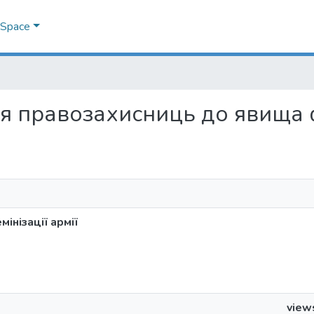
DSpace
ння правозахисниць до явища ф
інізації армії
view