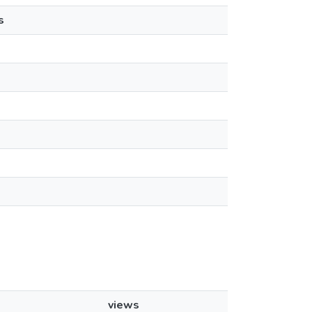
s
views