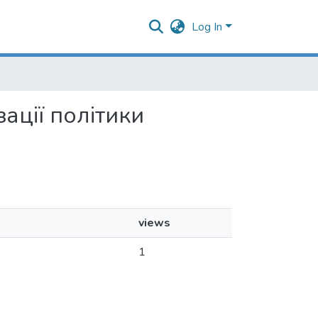
Log In
зації політики
views
1