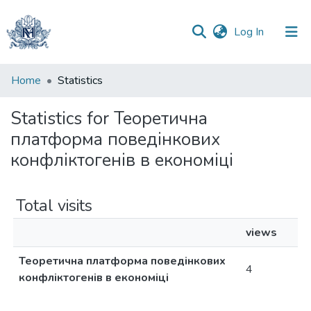
(current)
Log In
Communities
Home
Statistics
&
Collections
Statistics for Теоретична
платформа поведінкових
All of DSpace
конфліктогенів в економіці
Total visits
views
Теоретична платформа поведінкових
4
конфліктогенів в економіці