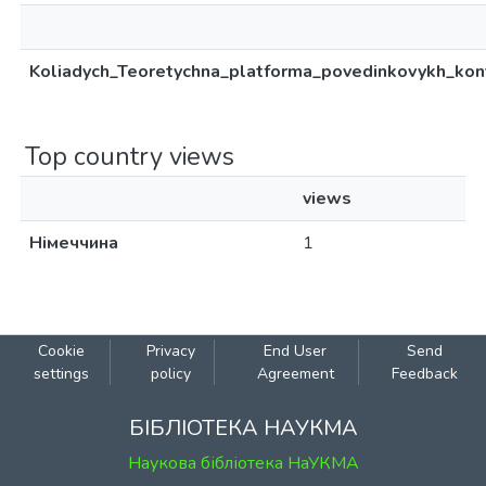
Koliadych_Teoretychna_platforma_povedinkovykh_konf
Top country views
views
Німеччина
1
Cookie
Privacy
End User
Send
settings
policy
Agreement
Feedback
БІБЛІОТЕКА НАУКМА
Наукова бібліотека НаУКМА