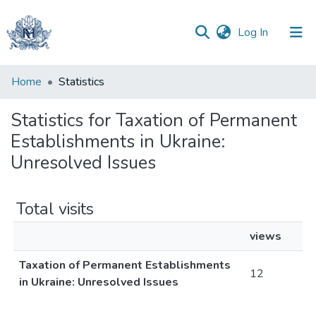
(current)
Log In
Communities
Home
Statistics
&
Collections
Statistics for Taxation of Permanent
Establishments in Ukraine:
All of DSpace
Unresolved Issues
Total visits
views
Taxation of Permanent Establishments
12
in Ukraine: Unresolved Issues