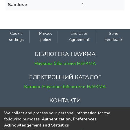
San Jose
1
Cookie
Privacy
End User
Send
settings
policy
Agreement
Feedback
БІБЛІОТЕКА НАУКМА
Наукова бібліотека НаУКМА
ЕЛЕКТРОННИЙ КАТАЛОГ
Каталог Наукової бібліотеки НаУКМА
КОНТАКТИ
м. Київ, вул. Григорія Сковороди, 2
We collect and process your personal information for the
к. 1, к. 120
following purposes:
Authentication, Preferences,
Acknowledgement and Statistics
.
тел.
(044) 463-69-31