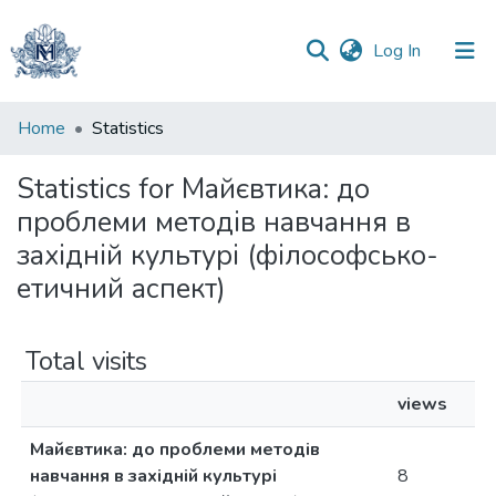
(current)
Log In
Communities
Home
Statistics
&
Collections
Statistics for Майєвтика: до
проблеми методів навчання в
All of DSpace
західній культурі (філософсько-
етичний аспект)
Total visits
views
Майєвтика: до проблеми методів
навчання в західній культурі
8