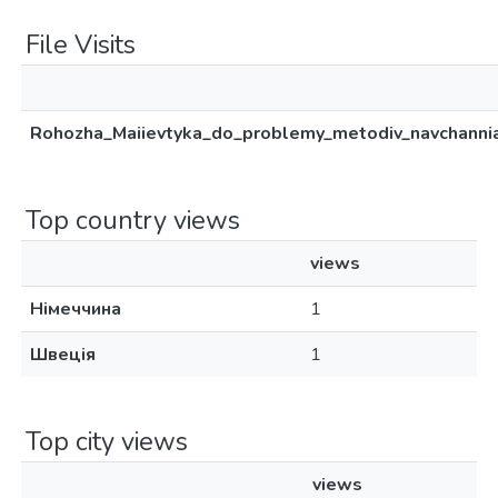
File Visits
Rohozha_Maiievtyka_do_problemy_metodiv_navchannia_v
Top country views
views
Німеччина
1
Швеція
1
Top city views
views