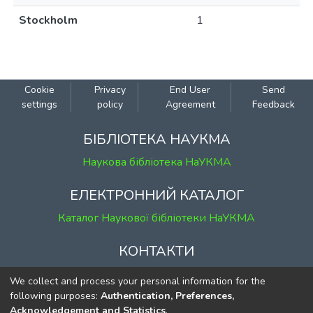
Stockholm
1
Cookie
Privacy
End User
Send
settings
policy
Agreement
Feedback
БІБЛІОТЕКА НАУКМА
Наукова бібліотека НаУКМА
ЕЛЕКТРОННИЙ КАТАЛОГ
Каталог Наукової бібліотеки НаУКМА
КОНТАКТИ
м. Київ, вул. Григорія Сковороди, 2
We collect and process your personal information for the
к. 1, к. 120
following purposes:
Authentication, Preferences,
Acknowledgement and Statistics
.