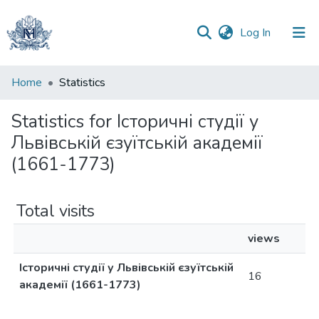
(current)
Log In
Communities
Home
Statistics
&
Collections
Statistics for Історичні студії у
Львівській єзуїтській академії
All of DSpace
(1661-1773)
Total visits
views
Історичні студії у Львівській єзуїтській
16
академії (1661-1773)