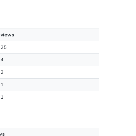
views
25
4
2
1
1
ws