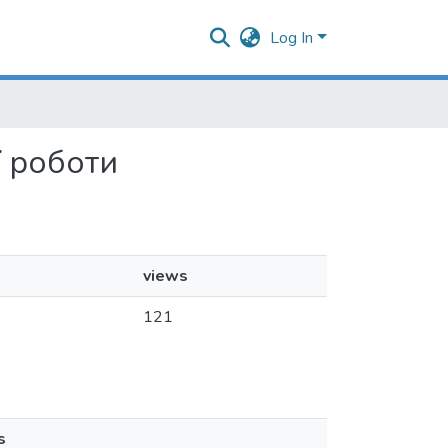
Log In
ї роботи
views
121
s