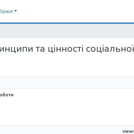
DSpace
принципи та цінності соціально
роботи
view