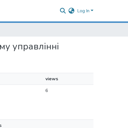
Log In
му управлінні
views
6
s