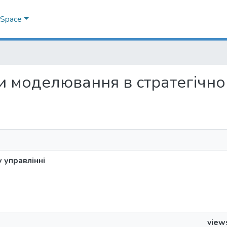
DSpace
еми моделювання в стратегічно
 управлінні
view