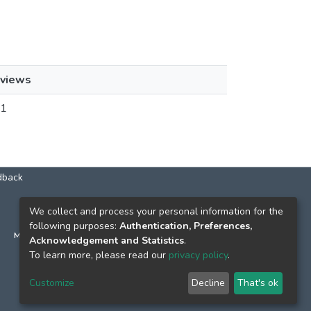
views
1
dback
КОНТАКТИ
We collect and process your personal information for the
following purposes:
Authentication, Preferences,
м. Київ, вул. Григорія Сковороди, 2
Acknowledgement and Statistics
.
к. 1, к. 120
To learn more, please read our
privacy policy
.
тел.
(044) 463-69-31
Customize
Decline
That's ok
ekmair@ukma.edu.ua