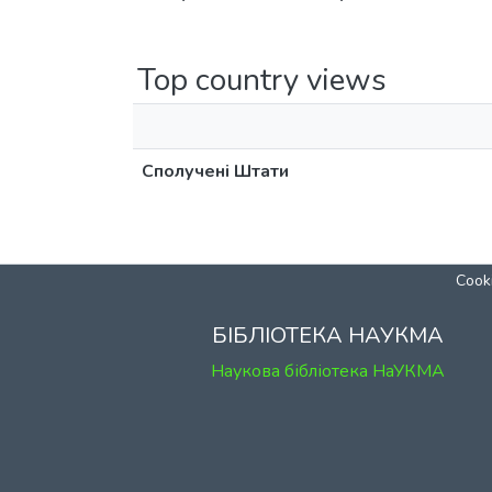
Top country views
Сполучені Штати
Cooki
БІБЛІОТЕКА НАУКМА
Наукова бібліотека НаУКМА