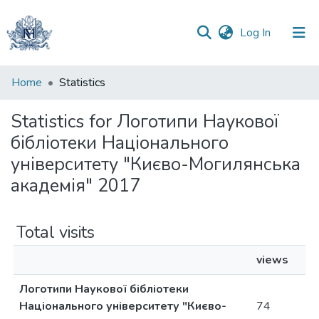
(current)
Log In
Communities
Home
Statistics
&
Collections
Statistics for Логотипи Наукової
бібліотеки Національного
All of DSpace
університету "Києво-Могилянська
академія" 2017
Total visits
views
Логотипи Наукової бібліотеки
Національного університету "Києво-
74