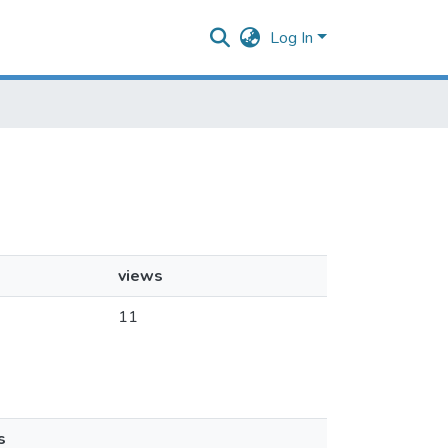
Log In
views
11
s