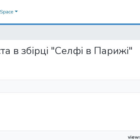
DSpace
іста в збірці "Селфі в Парижі"
view