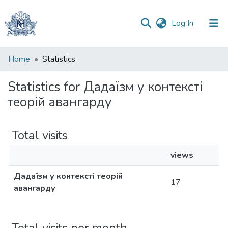
(current)
Log In
Communities
Home
Statistics
&
Collections
Statistics for Дадаїзм у контексті
теорій авангарду
All of DSpace
Total visits
views
Дадаїзм у контексті теорій
17
авангарду