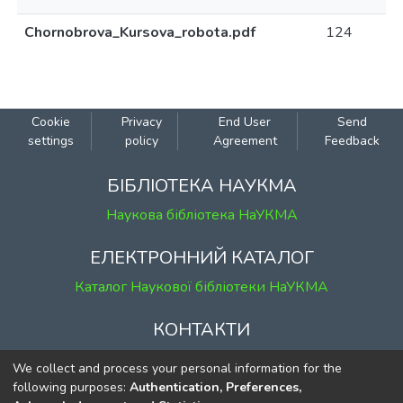
Chornobrova_Kursova_robota.pdf
124
Cookie
Privacy
End User
Send
settings
policy
Agreement
Feedback
БІБЛІОТЕКА НАУКМА
Наукова бібліотека НаУКМА
ЕЛЕКТРОННИЙ КАТАЛОГ
Каталог Наукової бібліотеки НаУКМА
КОНТАКТИ
м. Київ, вул. Григорія Сковороди, 2
We collect and process your personal information for the
к. 1, к. 120
following purposes:
Authentication, Preferences,