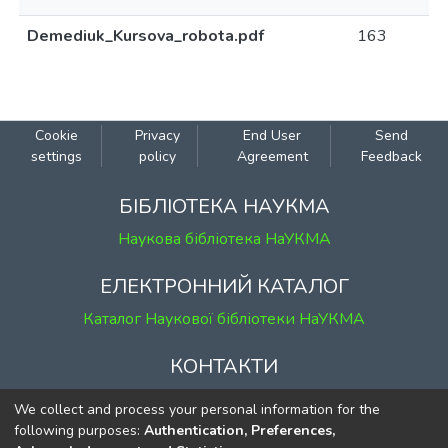
Demediuk_Kursova_robota.pdf
163
Cookie
Privacy
End User
Send
settings
policy
Agreement
Feedback
БІБЛІОТЕКА НАУКМА
Наукова бібліотека НаУКМА
ЕЛЕКТРОННИЙ КАТАЛОГ
Каталог Наукової бібліотеки НаУКМА
КОНТАКТИ
м. Київ, вул. Григорія Сковороди, 2
We collect and process your personal information for the
к. 1, к. 120
following purposes:
Authentication, Preferences,