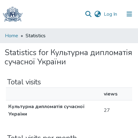
(current)
Log In
Communities
Home
Statistics
&
Collections
Statistics for Культурна дипломатія
сучасної України
All of DSpace
Total visits
views
Культурна дипломатія сучасної
27
України