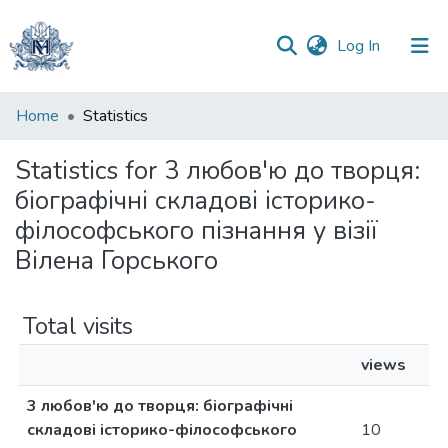
(current)
Log In
Communities
Home
Statistics
&
Collections
Statistics for 3 любов'ю до творця:
біографічні складові історико-
All of DSpace
філософського пізнання у візії
Вілена Горського
Total visits
views
3 любов'ю до творця: біографічні
складові історико-філософського
10