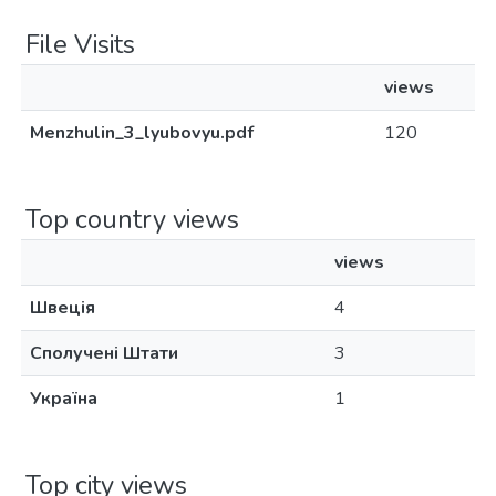
File Visits
views
Menzhulin_3_lyubovyu.pdf
120
Top country views
views
Швеція
4
Сполучені Штати
3
Україна
1
Top city views