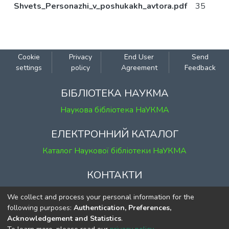
Shvets_Personazhi_v_poshukakh_avtora.pdf
35
Cookie
Privacy
End User
Send
settings
policy
Agreement
Feedback
БІБЛІОТЕКА НАУКМА
Наукова бібліотека НаУКМА
ЕЛЕКТРОННИЙ КАТАЛОГ
Каталог Наукової бібліотеки НаУКМА
КОНТАКТИ
м. Київ, вул. Григорія Сковороди, 2
We collect and process your personal information for the
к. 1, к. 120
following purposes:
Authentication, Preferences,
Acknowledgement and Statistics
.
тел.
(044) 463-69-31