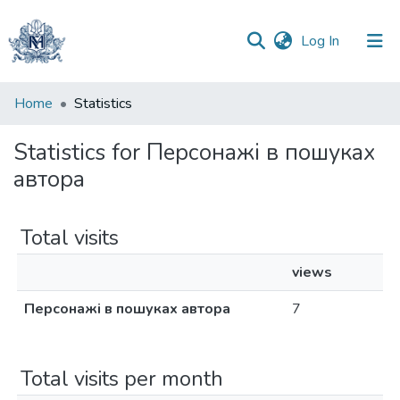
(current)
Log In
Communities
Home
Statistics
&
Collections
Statistics for Персонажі в пошуках
автора
All of DSpace
Total visits
views
Персонажі в пошуках автора
7
Total visits per month