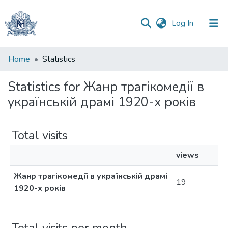
(current)
Log In
Communities
Home
Statistics
&
Collections
Statistics for Жанр трагікомедії в
українській драмі 1920-х років
All of DSpace
Total visits
views
Жанр трагікомедії в українській драмі
19
1920-х років