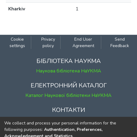
Kharkiv
1
Cookie
Privacy
End User
Send
settings
policy
Agreement
Feedback
БІБЛІОТЕКА НАУКМА
Наукова бібліотека НаУКМА
ЕЛЕКТРОННИЙ КАТАЛОГ
Каталог Наукової бібліотеки НаУКМА
КОНТАКТИ
м. Київ, вул. Григорія Сковороди, 2
We collect and process your personal information for the
к. 1, к. 120
following purposes:
Authentication, Preferences,
Acknowledgement and Statistics
.