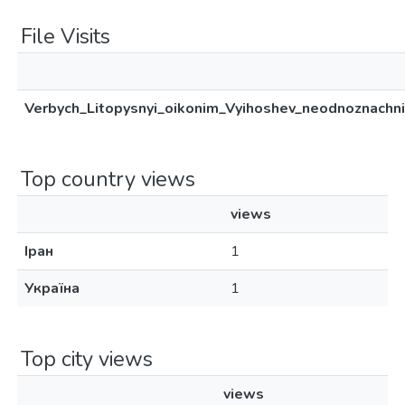
File Visits
Verbych_Litopysnyi_oikonim_Vyihoshev_neodnoznachni
Top country views
views
Іран
1
Україна
1
Top city views
views