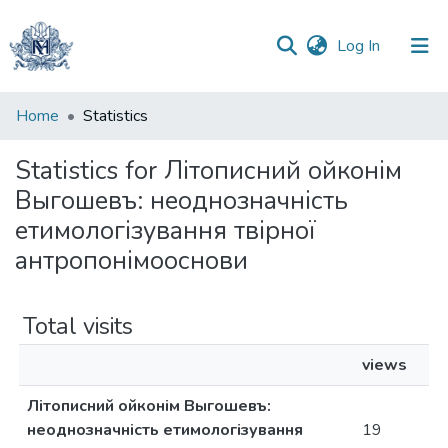
(current)
Log In
Communities
Home
Statistics
&
Collections
Statistics for Літописний ойконім
Выгошевъ: неоднозначність
All of DSpace
етимологізування твірної
антропонімооснови
Total visits
views
Літописний ойконім Выгошевъ:
неоднозначність етимологізування
19