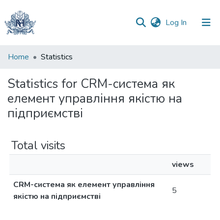
(current)
Log In
Communities
Home
Statistics
&
Collections
Statistics for CRM-cистема як
елемент управління якістю на
All of DSpace
підприємстві
Total visits
views
CRM-cистема як елемент управління
5
якістю на підприємстві