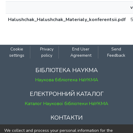
v
Halushchak_Halushchak_Materialy_konferentsii.pdf
Cookie
Privacy
End User
Send
settings
policy
Agreement
Feedback
БІБЛІОТЕКА НАУКМА
Наукова бібліотека НаУКМА
ЕЛЕКТРОННИЙ КАТАЛОГ
Каталог Наукової бібліотеки НаУКМА
КОНТАКТИ
м. Київ, вул. Григорія Сковороди, 2
We collect and process your personal information for the