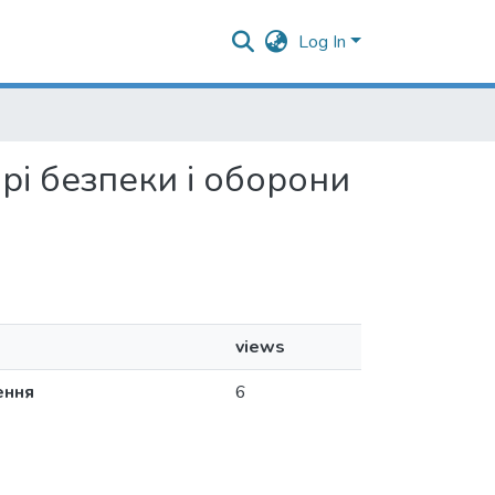
Log In
орі безпеки і оборони
views
ення
6