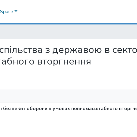
DSpace
 суспільства з державою в сект
табного вторгнення
рі безпеки і оборони в умовах повномасштабного вторгн