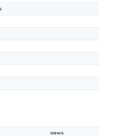
s
views