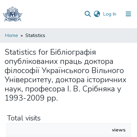
(current)
Log In
Communities
Home
Statistics
&
Collections
Statistics for Бібліографія
опублікованих праць доктора
All of DSpace
філософії Українського Вільного
Університету, доктора історичних
наук, професора І. В. Срібняка у
1993-2009 рр.
Total visits
views