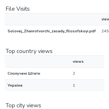
File Visits
vie
Solovej_Zhanrotvorchi_zasady_filosofskoyi.pdf
245
Top country views
views
Сполучені Штати
2
Україна
1
Top city views