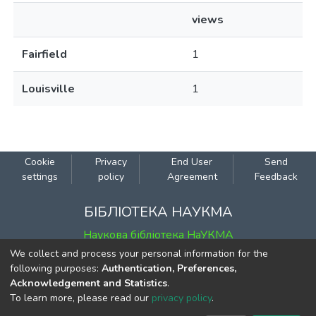
views
Fairfield
1
Louisville
1
Cookie
Privacy
End User
Send
settings
policy
Agreement
Feedback
БІБЛІОТЕКА НАУКМА
Наукова бібліотека НаУКМА
We collect and process your personal information for the
ЕЛЕКТРОННИЙ КАТАЛОГ
following purposes:
Authentication, Preferences,
Acknowledgement and Statistics
.
Каталог Наукової бібліотеки НаУКМА
To learn more, please read our
privacy policy
.