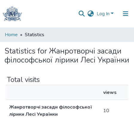
Log In
Communities
Home
Statistics
&
Collections
Statistics for Жанротворчі засади
філософської лірики Лесі Українки
All of DSpace
Total visits
views
Жанротворчі засади філософської
10
лірики Лесі Українки