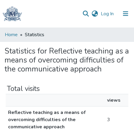
(current)
Log In
Communities
Home
Statistics
&
Collections
Statistics for Reflective teaching as a
means of overcoming difficulties of
All of DSpace
the communicative approach
Total visits
views
Reflective teaching as a means of
overcoming difficulties of the
3
communicative approach