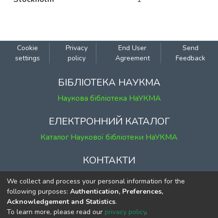
Cookie
Privacy
End User
Send
settings
policy
Agreement
Feedback
БІБЛІОТЕКА НАУКМА
Наукова бібліотека НаУКМА
ЕЛЕКТРОННИЙ КАТАЛОГ
Каталог Наукової бібліотеки НаУКМА
КОНТАКТИ
м. Київ, вул. Григорія Сковороди, 2
We collect and process your personal information for the
к. 1, к. 120
following purposes:
Authentication, Preferences,
Acknowledgement and Statistics
.
тел.
(044) 463-69-31
To learn more, please read our
privacy policy
.
ekmair@ukma.edu.ua