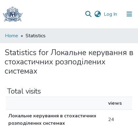
(current)
Log In
Communities
Home
Statistics
&
Collections
Statistics for Локальне керування в
стохастичних розподілених
All of DSpace
системах
Total visits
views
Локальне керування в стохастичних
24
розподілених системах