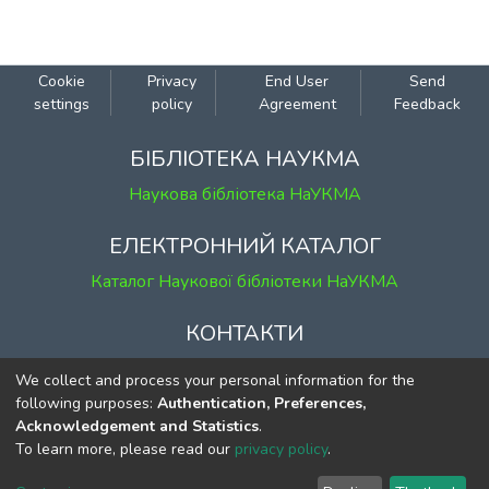
Cookie
Privacy
End User
Send
settings
policy
Agreement
Feedback
БІБЛІОТЕКА НАУКМА
Наукова бібліотека НаУКМА
ЕЛЕКТРОННИЙ КАТАЛОГ
Каталог Наукової бібліотеки НаУКМА
КОНТАКТИ
м. Київ, вул. Григорія Сковороди, 2
We collect and process your personal information for the
к. 1, к. 120
following purposes:
Authentication, Preferences,
Acknowledgement and Statistics
.
тел.
(044) 463-69-31
To learn more, please read our
privacy policy
.
ekmair@ukma.edu.ua