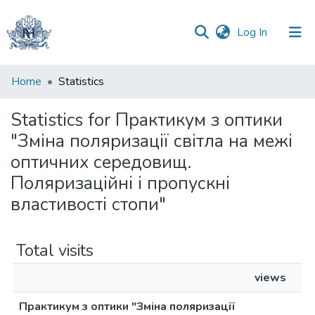
(current)
Log In
Communities
Home
Statistics
&
Collections
Statistics for Практикум з оптики
"Зміна поляризації світла на межі
All of DSpace
оптичних середовищ.
Поляризаційні і пропускні
властивості стопи"
Total visits
views
Практикум з оптики "Зміна поляризації