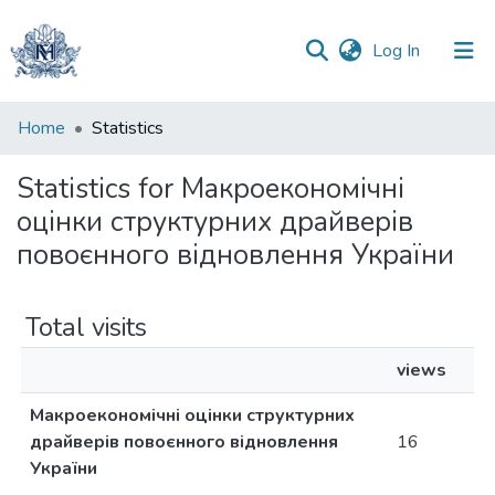
(current)
Log In
Communities
Home
Statistics
&
Collections
Statistics for Макроекономічні
оцінки структурних драйверів
All of DSpace
повоєнного відновлення України
Total visits
views
Макроекономічні оцінки структурних
драйверів повоєнного відновлення
16
України