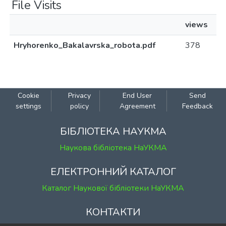
File Visits
views
Hryhorenko_Bakalavrska_robota.pdf
378
Cookie
Privacy
End User
Send
settings
policy
Agreement
Feedback
БІБЛІОТЕКА НАУКМА
Наукова бібліотека НаУКМА
ЕЛЕКТРОННИЙ КАТАЛОГ
Каталог Наукової бібліотеки НаУКМА
КОНТАКТИ