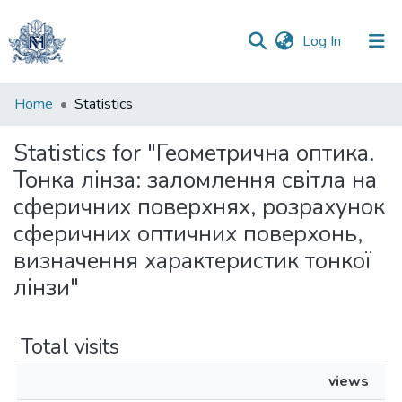
(current)
Log In
Communities
Home
Statistics
&
Collections
Statistics for "Геометрична оптика.
Тонка лінза: заломлення світла на
All of DSpace
сферичних поверхнях, розрахунок
сферичних оптичних поверхонь,
визначення характеристик тонкої
лінзи"
Total visits
views