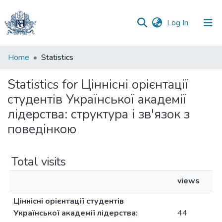
(current)
Log In
Communities
Home
Statistics
&
Collections
Statistics for Ціннісні орієнтації
студентів Української академії
All of DSpace
лідерства: структура і зв'язок з
поведінкою
Total visits
views
Ціннісні орієнтації студентів
Української академії лідерства:
44