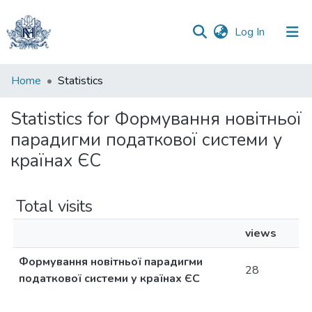
(current)
Log In
Communities
Home
Statistics
&
Collections
Statistics for Формування новітньої
парадигми податкової системи у
All of DSpace
країнах ЄС
Total visits
views
Формування новітньої парадигми
28
податкової системи у країнах ЄС