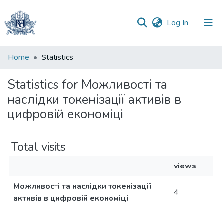
(current)
Log In
Communities
Home
Statistics
&
Collections
Statistics for Можливості та
наслідки токенізації активів в
All of DSpace
цифровій економіці
Total visits
views
Можливості та наслідки токенізації
4
активів в цифровій економіці