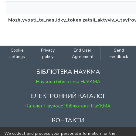
Mozhlyvosti_ta_naslidky_tokenizatsii_aktyviv_v_tsyfro
Cookie
Privacy
End User
Send
settings
policy
Agreement
Feedback
БІБЛІОТЕКА НАУКМА
Наукова бібліотека НаУКМА
ЕЛЕКТРОННИЙ КАТАЛОГ
Каталог Наукової бібліотеки НаУКМА
КОНТАКТИ
м. Київ, вул. Григорія Сковороди, 2
We collect and process your personal information for the