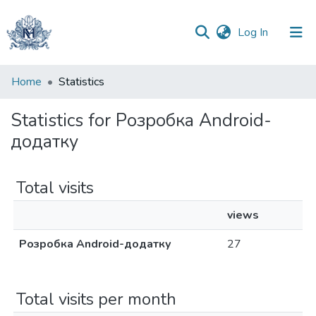
(current)
Log In
Communities
Home
Statistics
&
Collections
Statistics for Розробка Android-
додатку
All of DSpace
Total visits
views
Розробка Android-додатку
27
Total visits per month