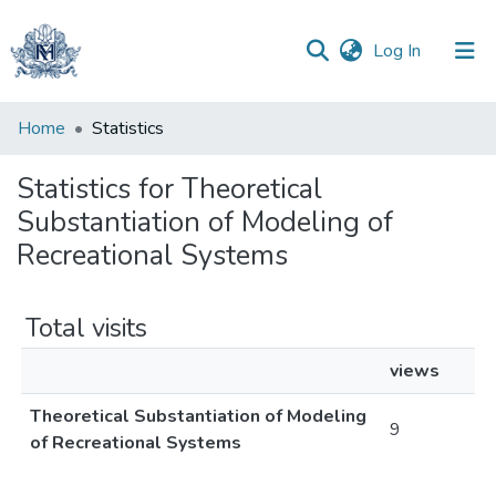
(current)
Log In
Communities
Home
Statistics
&
Collections
Statistics for Theoretical
Substantiation of Modeling of
All of DSpace
Recreational Systems
Total visits
views
Theoretical Substantiation of Modeling
9
of Recreational Systems