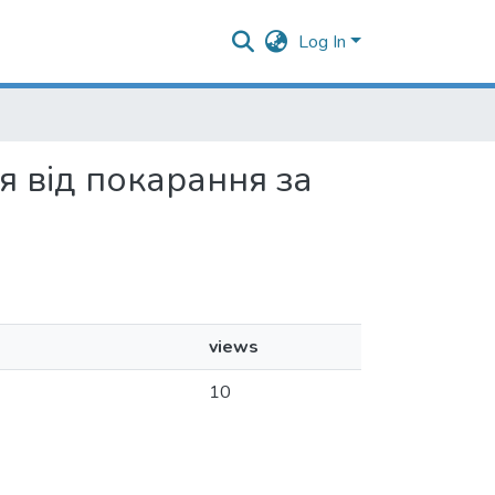
Log In
ня від покарання за
views
10