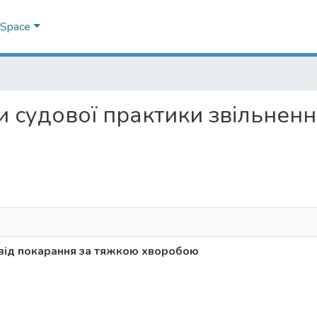
DSpace
ми судової практики звільнен
 від покарання за тяжкою хворобою