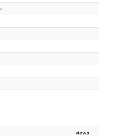
s
views