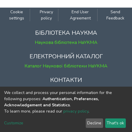
Cookie
Privacy
End User
Send
settings
policy
Agreement
Feedback
БІБЛІОТЕКА НАУКМА
Наукова бібліотека НаУКМА
ЕЛЕКТРОННИЙ КАТАЛОГ
Каталог Наукової бібліотеки НаУКМА
КОНТАКТИ
м. Київ, вул. Григорія Сковороди, 2
We collect and process your personal information for the
к. 1, к. 120
following purposes:
Authentication, Preferences,
Acknowledgement and Statistics
.
тел.
(044) 463-69-31
To learn more, please read our
privacy policy
.
ekmair@ukma.edu.ua
Customize
Decline
That's ok