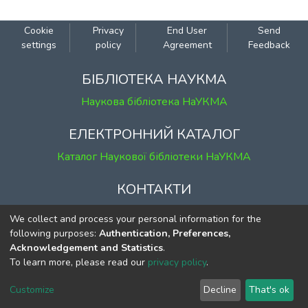
Cookie
Privacy
End User
Send
settings
policy
Agreement
Feedback
БІБЛІОТЕКА НАУКМА
Наукова бібліотека НаУКМА
ЕЛЕКТРОННИЙ КАТАЛОГ
Каталог Наукової бібліотеки НаУКМА
КОНТАКТИ
м. Київ, вул. Григорія Сковороди, 2
We collect and process your personal information for the
к. 1, к. 120
following purposes:
Authentication, Preferences,
Acknowledgement and Statistics
.
тел.
(044) 463-69-31
To learn more, please read our
privacy policy
.
ekmair@ukma.edu.ua
Customize
Decline
That's ok