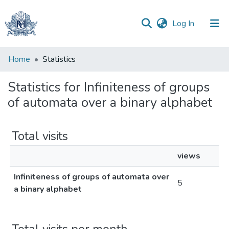
(current)
Log In
Communities
Home
Statistics
&
Collections
Statistics for Infiniteness of groups
of automata over a binary alphabet
All of DSpace
Total visits
views
Infiniteness of groups of automata over
5
a binary alphabet