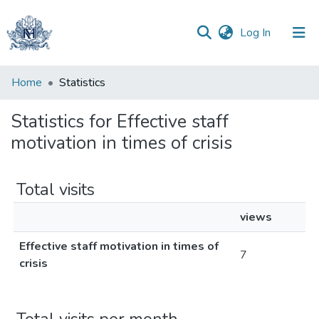
(current)
Log In
Communities
Home
Statistics
&
Collections
Statistics for Effective staff
motivation in times of crisis
All of DSpace
Total visits
views
Effective staff motivation in times of
7
crisis