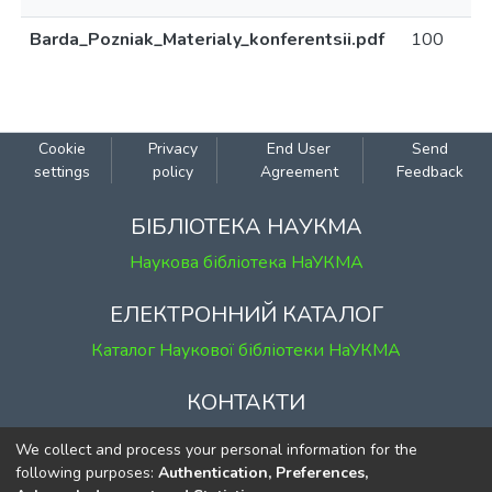
Barda_Pozniak_Materialy_konferentsii.pdf
100
Cookie
Privacy
End User
Send
settings
policy
Agreement
Feedback
БІБЛІОТЕКА НАУКМА
Наукова бібліотека НаУКМА
ЕЛЕКТРОННИЙ КАТАЛОГ
Каталог Наукової бібліотеки НаУКМА
КОНТАКТИ
м. Київ, вул. Григорія Сковороди, 2
We collect and process your personal information for the
к. 1, к. 120
following purposes:
Authentication, Preferences,