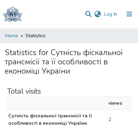
(current)
Log In
Communities
Home
Statistics
&
Collections
Statistics for Сутність фіскальної
трансмісії та її особливості в
All of DSpace
економіці України
Total visits
views
Сутність фіскальної трансмісії та її
2
особливості в економіці України