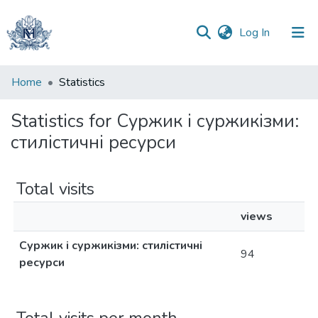
(current)
Log In
Communities
Home
Statistics
&
Collections
Statistics for Суржик і суржикізми:
стилістичні ресурси
All of DSpace
Total visits
views
Суржик і суржикізми: стилістичні
94
ресурси