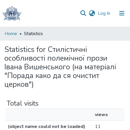
(current)
Log In
Communities
Home
Statistics
&
Collections
Statistics for Стилістичні
особливості полемічної прози
All of DSpace
Івана Вишенського (на матеріалі
"Порада како да ся очистит
церков")
Total visits
views
(object name could not be loaded)
11