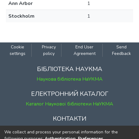
Ann Arbor
1
Stockholm
1
Cookie
Privacy
End User
Send
settings
policy
Agreement
Feedback
БІБЛІОТЕКА НАУКМА
Наукова бібліотека НаУКМА
ЕЛЕКТРОННИЙ КАТАЛОГ
Каталог Наукової бібліотеки НаУКМА
КОНТАКТИ
м. Київ, вул. Григорія Сковороди, 2
We collect and process your personal information for the
к. 1, к. 120
following purposes:
Authentication, Preferences,