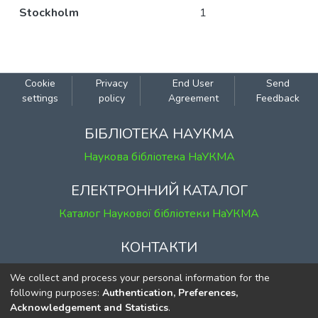
Stockholm
1
Cookie
Privacy
End User
Send
settings
policy
Agreement
Feedback
БІБЛІОТЕКА НАУКМА
Наукова бібліотека НаУКМА
ЕЛЕКТРОННИЙ КАТАЛОГ
Каталог Наукової бібліотеки НаУКМА
КОНТАКТИ
м. Київ, вул. Григорія Сковороди, 2
We collect and process your personal information for the
к. 1, к. 120
following purposes:
Authentication, Preferences,
Acknowledgement and Statistics
.
тел.
(044) 463-69-31