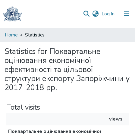
(current)
Log In
Communities
Home
Statistics
&
Collections
Statistics for Поквартальне
оцінювання економічної
All of DSpace
ефективності та цільової
структури експорту Запоріжчини у
2017-2018 рр.
Total visits
views
Поквартальне оцінювання економічної